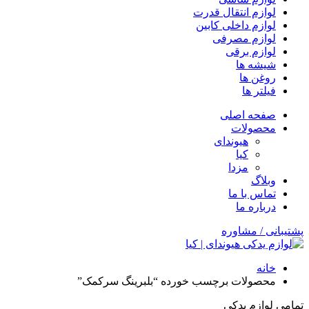
لوازم انتقال قدرت
لوازم داخلی کابین
لوازم مصرفی
لوازم برقی
شیشه ها
روغن ها
فیلتر ها
صفحه اصلی
محصولات
هیوندای
کیا
مزدا
وبلاگ
تماس با ما
درباره ما
پشتیبانی / مشاوره
خانه
محصولات برچسب خورده “بلبرینگ سرکمک”
تمامی لوازم یدکی