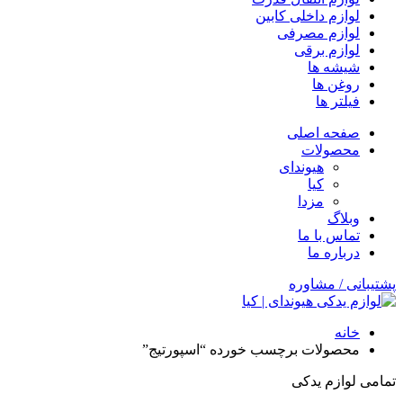
لوازم داخلی کابین
لوازم مصرفی
لوازم برقی
شیشه ها
روغن ها
فیلتر ها
صفحه اصلی
محصولات
هیوندای
کیا
مزدا
وبلاگ
تماس با ما
درباره ما
پشتیبانی / مشاوره
خانه
محصولات برچسب خورده “اسپورتیج”
تمامی لوازم یدکی