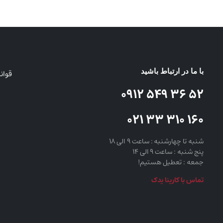
با ما در ارتباط باشید
قوان
52 36 549 0912
160 310 33 021
شنبه تا چهارشنبه : ساعت 9 الی 18
پنج شنبه : ساعت 9 الی 14
جمعه : تعطیل هستیم!
تماس با کارینا یدک