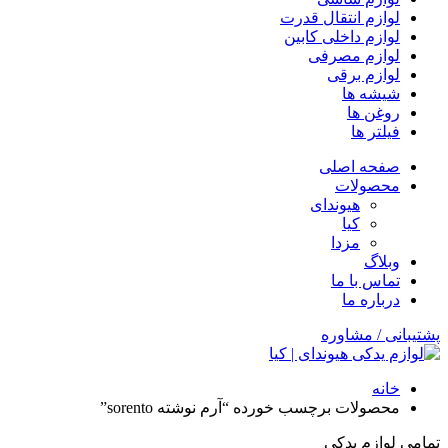
لوازم انتقال قدرت
لوازم داخلی کابین
لوازم مصرفی
لوازم برقی
شیشه ها
روغن ها
فیلتر ها
صفحه اصلی
محصولات
هیوندای
کیا
مزدا
وبلاگ
تماس با ما
درباره ما
پشتیبانی / مشاوره
خانه
محصولات برچسب خورده “آرم نوشته sorento”
تمامی لوازم یدکی