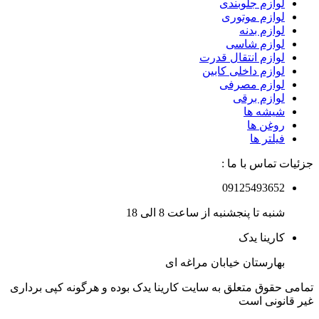
لوازم جلوبندی
لوازم موتوری
لوازم بدنه
لوازم شاسی
لوازم انتقال قدرت
لوازم داخلی کابین
لوازم مصرفی
لوازم برقی
شیشه ها
روغن ها
فیلتر ها
جزئیات تماس با ما :
09125493652
شنبه تا پنجشنبه از ساعت 8 الی 18
کارینا یدک
بهارستان خیابان مراغه ای
تمامی حقوق متعلق به سایت کارینا یدک بوده و هرگونه کپی برداری
غیر قانونی است