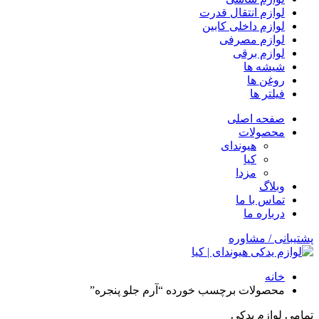
لوازم انتقال قدرت
لوازم داخلی کابین
لوازم مصرفی
لوازم برقی
شیشه ها
روغن ها
فیلتر ها
صفحه اصلی
محصولات
هیوندای
کیا
مزدا
وبلاگ
تماس با ما
درباره ما
پشتیبانی / مشاوره
خانه
محصولات برچسب خورده “آرم جلو پنجره”
تمامی لوازم یدکی