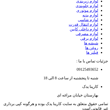
لوازم زیربندی
لوازم جلوبندی
لوازم موتوری
لوازم بدنه
لوازم شاسی
لوازم انتقال قدرت
لوازم داخلی کابین
لوازم مصرفی
لوازم برقی
شیشه ها
روغن ها
فیلتر ها
جزئیات تماس با ما :
09125493652
شنبه تا پنجشنبه از ساعت 8 الی 18
کارینا یدک
بهارستان خیابان مراغه ای
تمامی حقوق متعلق به سایت کارینا یدک بوده و هرگونه کپی برداری
غیر قانونی است