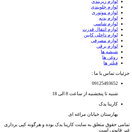
لوازم زیربندی
لوازم جلوبندی
لوازم موتوری
لوازم بدنه
لوازم شاسی
لوازم انتقال قدرت
لوازم داخلی کابین
لوازم مصرفی
لوازم برقی
شیشه ها
روغن ها
فیلتر ها
جزئیات تماس با ما :
09125493652
شنبه تا پنجشنبه از ساعت 8 الی 18
کارینا یدک
بهارستان خیابان مراغه ای
تمامی حقوق متعلق به سایت کارینا یدک بوده و هرگونه کپی برداری
غیر قانونی است