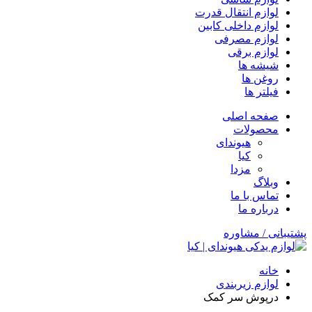
لوازم انتقال قدرت
لوازم داخلی کابین
لوازم مصرفی
لوازم برقی
شیشه ها
روغن ها
فیلتر ها
صفحه اصلی
محصولات
هیوندای
کیا
مزدا
وبلاگ
تماس با ما
درباره ما
پشتیبانی / مشاوره
خانه
لوازم زیربندی
درپوش سر کمک