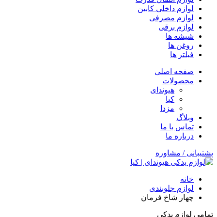
لوازم داخلی کابین
لوازم مصرفی
لوازم برقی
شیشه ها
روغن ها
فیلتر ها
صفحه اصلی
محصولات
هیوندای
کیا
مزدا
وبلاگ
تماس با ما
درباره ما
پشتیبانی / مشاوره
خانه
لوازم جلوبندی
چهار شاخ فرمان
تمامی لوازم یدکی