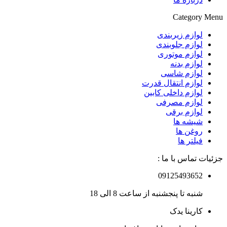
Category Menu
لوازم زیربندی
لوازم جلوبندی
لوازم موتوری
لوازم بدنه
لوازم شاسی
لوازم انتقال قدرت
لوازم داخلی کابین
لوازم مصرفی
لوازم برقی
شیشه ها
روغن ها
فیلتر ها
جزئیات تماس با ما :
09125493652
شنبه تا پنجشنبه از ساعت 8 الی 18
کارینا یدک