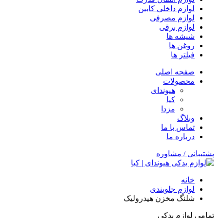
لوازم داخلی کابین
لوازم مصرفی
لوازم برقی
شیشه ها
روغن ها
فیلتر ها
صفحه اصلی
محصولات
هیوندای
کیا
مزدا
وبلاگ
تماس با ما
درباره ما
پشتیبانی / مشاوره
خانه
لوازم جلوبندی
شلنگ مخزن هیدرولیک
تمامی لوازم یدکی