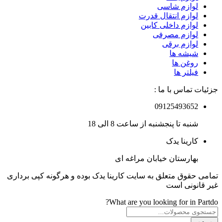
لوازم شاسی
لوازم انتقال قدرت
لوازم داخلی کابین
لوازم مصرفی
لوازم برقی
شیشه ها
روغن ها
فیلتر ها
جزئیات تماس با ما :
09125493652
شنبه تا پنجشنبه از ساعت 8 الی 18
کارینا یدک
بهارستان خیابان مراغه ای
تمامی حقوق متعلق به سایت کارینا یدک بوده و هرگونه کپی برداری
غیر قانونی است
What are you looking for in Partdo?
Products
search