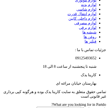
لوازم موتوری
لوازم بدنه
لوازم شاسی
لوازم انتقال قدرت
لوازم داخلی کابین
لوازم مصرفی
لوازم برقی
شیشه ها
روغن ها
فیلتر ها
جزئیات تماس با ما :
09125493652
شنبه تا پنجشنبه از ساعت 8 الی 18
کارینا یدک
بهارستان خیابان مراغه ای
تمامی حقوق متعلق به سایت کارینا یدک بوده و هرگونه کپی برداری
غیر قانونی است
What are you looking for in Partdo?