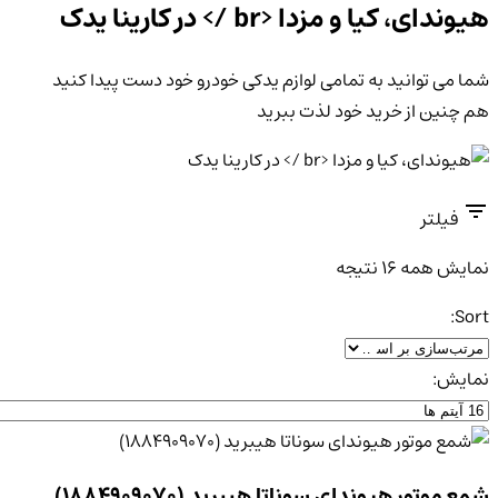
هیوندای، کیا و مزدا <br /> در کارینا یدک
شما می توانید به تمامی لوازم یدکی خودرو خود دست پیدا کنید
هم چنین از خرید خود لذت ببرید
فیلتر
مرتب‌سازی
نمایش همه 16 نتیجه
بر
Sort:
اساس
جدیدترین
نمایش:
شمع موتور هیوندای سوناتا هیبرید (1884909070)