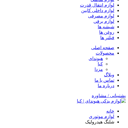
لوازم انتقال قدرت
لوازم داخلی کابین
لوازم مصرفی
لوازم برقی
شیشه ها
روغن ها
فیلتر ها
صفحه اصلی
محصولات
هیوندای
کیا
مزدا
وبلاگ
تماس با ما
درباره ما
پشتیبانی / مشاوره
خانه
لوازم موتوری
شلنگ هیدرولیک