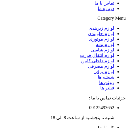
تماس با ما
درباره ما
Category Menu
لوازم زیربندی
لوازم جلوبندی
لوازم موتوری
لوازم بدنه
لوازم شاسی
لوازم انتقال قدرت
لوازم داخلی کابین
لوازم مصرفی
لوازم برقی
شیشه ها
روغن ها
فیلتر ها
جزئیات تماس با ما :
09125493652
شنبه تا پنجشنبه از ساعت 8 الی 18
کارینا یدک