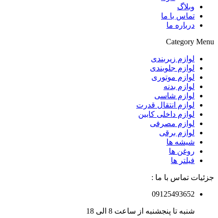
وبلاگ
تماس با ما
درباره ما
Category Menu
لوازم زیربندی
لوازم جلوبندی
لوازم موتوری
لوازم بدنه
لوازم شاسی
لوازم انتقال قدرت
لوازم داخلی کابین
لوازم مصرفی
لوازم برقی
شیشه ها
روغن ها
فیلتر ها
جزئیات تماس با ما :
09125493652
شنبه تا پنجشنبه از ساعت 8 الی 18