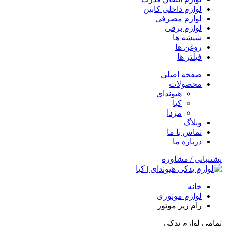
لوازم داخلی کابین
لوازم مصرفی
لوازم برقی
شیشه ها
روغن ها
فیلتر ها
صفحه اصلی
محصولات
هیوندای
کیا
مزدا
وبلاگ
تماس با ما
درباره ما
پشتیبانی / مشاوره
خانه
لوازم موتوری
رام زیر موتور
تمامی لوازم یدکی