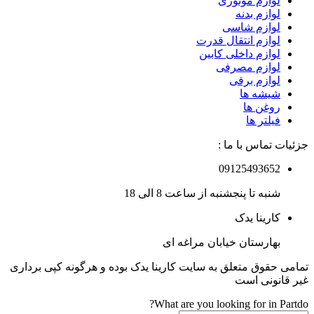
لوازم موتوری
لوازم بدنه
لوازم شاسی
لوازم انتقال قدرت
لوازم داخلی کابین
لوازم مصرفی
لوازم برقی
شیشه ها
روغن ها
فیلتر ها
جزئیات تماس با ما :
09125493652
شنبه تا پنجشنبه از ساعت 8 الی 18
کارینا یدک
بهارستان خیابان مراغه ای
تمامی حقوق متعلق به سایت کارینا یدک بوده و هرگونه کپی برداری
غیر قانونی است
What are you looking for in Partdo?