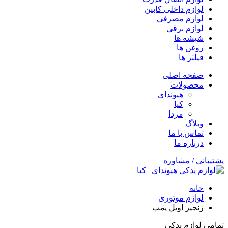
لوازم داخلی کابین
لوازم مصرفی
لوازم برقی
شیشه ها
روغن ها
فیلتر ها
صفحه اصلی
محصولات
هیوندای
کیا
مزدا
وبلاگ
تماس با ما
درباره ما
پشتیبانی / مشاوره
خانه
لوازم موتوری
زنجیر اویل پمپ
تمامی لوازم یدکی