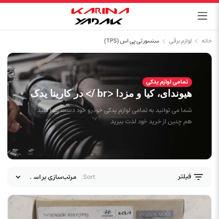
خانه
لوازم برقی
سنسور تی پی اس (TPS)
تمامی لوازم یدکی
هیوندای، کیا و مزدا <br /> در کارینا یدک
شما می توانید به تمامی لوازم یدکی خودرو خود دست پیدا کنید
هم چنین از خرید خود لذت ببرید
فیلتر
Sort: