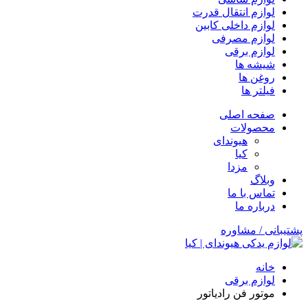
لوازم انتقال قدرت
لوازم داخلی کابین
لوازم مصرفی
لوازم برقی
شیشه ها
روغن ها
فیلتر ها
صفحه اصلی
محصولات
هیوندای
کیا
مزدا
وبلاگ
تماس با ما
درباره ما
پشتیبانی / مشاوره
خانه
لوازم برقی
موتور فن رادیاتور