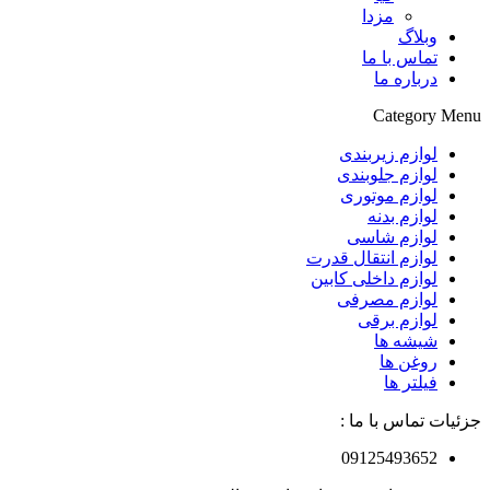
مزدا
وبلاگ
تماس با ما
درباره ما
Category Menu
لوازم زیربندی
لوازم جلوبندی
لوازم موتوری
لوازم بدنه
لوازم شاسی
لوازم انتقال قدرت
لوازم داخلی کابین
لوازم مصرفی
لوازم برقی
شیشه ها
روغن ها
فیلتر ها
جزئیات تماس با ما :
09125493652