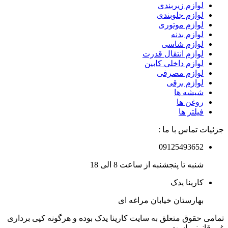
لوازم زیربندی
لوازم جلوبندی
لوازم موتوری
لوازم بدنه
لوازم شاسی
لوازم انتقال قدرت
لوازم داخلی کابین
لوازم مصرفی
لوازم برقی
شیشه ها
روغن ها
فیلتر ها
جزئیات تماس با ما :
09125493652
شنبه تا پنجشنبه از ساعت 8 الی 18
کارینا یدک
بهارستان خیابان مراغه ای
تمامی حقوق متعلق به سایت کارینا یدک بوده و هرگونه کپی برداری
غیر قانونی است