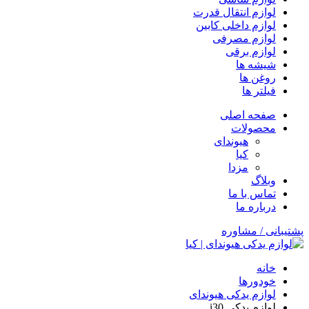
لوازم انتقال قدرت
لوازم داخلی کابین
لوازم مصرفی
لوازم برقی
شیشه ها
روغن ها
فیلتر ها
صفحه اصلی
محصولات
هیوندای
کیا
مزدا
وبلاگ
تماس با ما
درباره ما
پشتیبانی / مشاوره
خانه
خودورها
لوازم یدکی هیوندای
لوازم یدکی i30