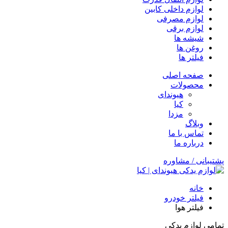
لوازم داخلی کابین
لوازم مصرفی
لوازم برقی
شیشه ها
روغن ها
فیلتر ها
صفحه اصلی
محصولات
هیوندای
کیا
مزدا
وبلاگ
تماس با ما
درباره ما
پشتیبانی / مشاوره
خانه
فیلتر خودرو
فیلتر هوا
تمامی لوازم یدکی