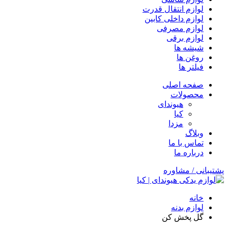
لوازم انتقال قدرت
لوازم داخلی کابین
لوازم مصرفی
لوازم برقی
شیشه ها
روغن ها
فیلتر ها
صفحه اصلی
محصولات
هیوندای
کیا
مزدا
وبلاگ
تماس با ما
درباره ما
پشتیبانی / مشاوره
خانه
لوازم بدنه
گل پخش کن