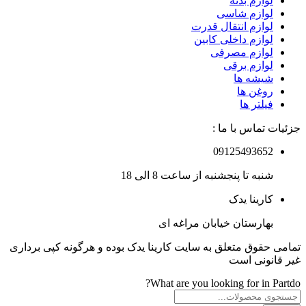
لوازم بدنه
لوازم شاسی
لوازم انتقال قدرت
لوازم داخلی کابین
لوازم مصرفی
لوازم برقی
شیشه ها
روغن ها
فیلتر ها
جزئیات تماس با ما :
09125493652
شنبه تا پنجشنبه از ساعت 8 الی 18
کارینا یدک
بهارستان خیابان مراغه ای
تمامی حقوق متعلق به سایت کارینا یدک بوده و هرگونه کپی برداری
غیر قانونی است
What are you looking for in Partdo?
Products