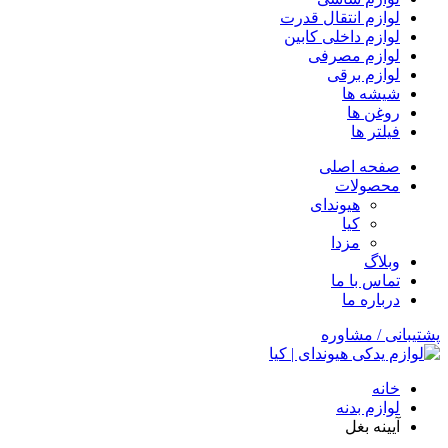
لوازم انتقال قدرت
لوازم داخلی کابین
لوازم مصرفی
لوازم برقی
شیشه ها
روغن ها
فیلتر ها
صفحه اصلی
محصولات
هیوندای
کیا
مزدا
وبلاگ
تماس با ما
درباره ما
پشتیبانی / مشاوره
خانه
لوازم بدنه
آیینه بغل