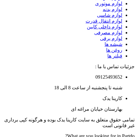
لوازم موتوری
لوازم بدنه
لوازم شاسی
لوازم انتقال قدرت
لوازم داخلی کابین
لوازم مصرفی
لوازم برقی
شیشه ها
روغن ها
فیلتر ها
جزئیات تماس با ما :
09125493652
شنبه تا پنجشنبه از ساعت 8 الی 18
کارینا یدک
بهارستان خیابان مراغه ای
تمامی حقوق متعلق به سایت کارینا یدک بوده و هرگونه کپی برداری
غیر قانونی است
What are you looking for in Partdo?