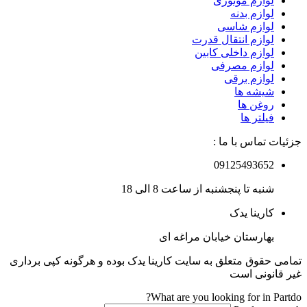
لوازم موتوری
لوازم بدنه
لوازم شاسی
لوازم انتقال قدرت
لوازم داخلی کابین
لوازم مصرفی
لوازم برقی
شیشه ها
روغن ها
فیلتر ها
جزئیات تماس با ما :
09125493652
شنبه تا پنجشنبه از ساعت 8 الی 18
کارینا یدک
بهارستان خیابان مراغه ای
تمامی حقوق متعلق به سایت کارینا یدک بوده و هرگونه کپی برداری
غیر قانونی است
What are you looking for in Partdo?