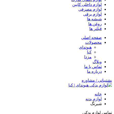
لوازم داخلی کابین
لوازم مصرفی
لوازم برقی
شیشه ها
روغن ها
فیلتر ها
صفحه اصلی
محصولات
هیوندای
کیا
مزدا
وبلاگ
تماس با ما
درباره ما
پشتیبانی / مشاوره
خانه
لوازم بدنه
شبرنگ
تمامی لوازم یدکی