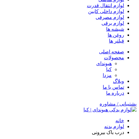
لوازم انتقال قدرت
لوازم داخلی کابین
لوازم مصرفی
لوازم برقی
شیشه ها
روغن ها
فیلتر ها
صفحه اصلی
محصولات
هیوندای
کیا
مزدا
وبلاگ
تماس با ما
درباره ما
پشتیبانی / مشاوره
خانه
لوازم بدنه
درب باک بیرونی