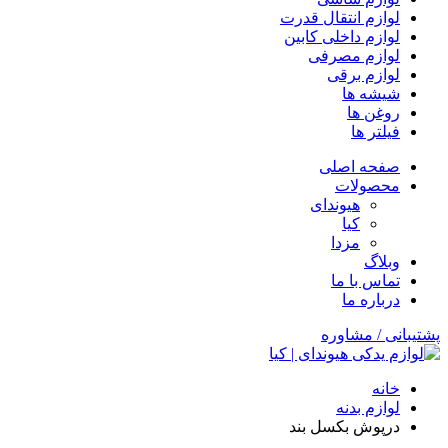
لوازم انتقال قدرت
لوازم داخلی کابین
لوازم مصرفی
لوازم برقی
شیشه ها
روغن ها
فیلتر ها
صفحه اصلی
محصولات
هیوندای
کیا
مزدا
وبلاگ
تماس با ما
درباره ما
پشتیبانی / مشاوره
خانه
لوازم بدنه
درپوش بکسل بند