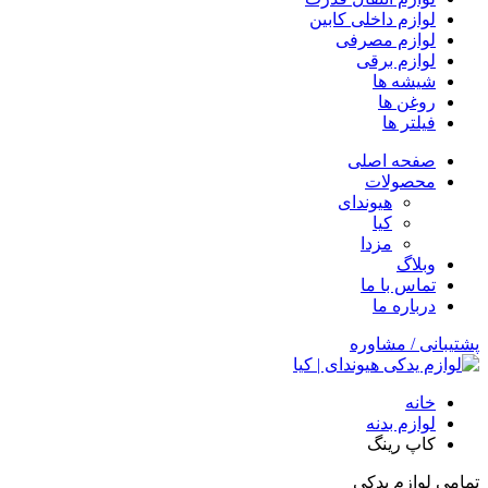
لوازم داخلی کابین
لوازم مصرفی
لوازم برقی
شیشه ها
روغن ها
فیلتر ها
صفحه اصلی
محصولات
هیوندای
کیا
مزدا
وبلاگ
تماس با ما
درباره ما
پشتیبانی / مشاوره
خانه
لوازم بدنه
کاپ رینگ
تمامی لوازم یدکی